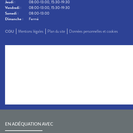
Jeudi
:
08:00-13:00, 15:30-19:30
Vendredi
:
08:00-13:00, 15:30-19:30
Samedi
:
08:00-13:00
Dimanche
:
Fermé
CGU
Mentions légales
Plan du site
Données personnelles et cookies
EN ADÉQUATION AVEC