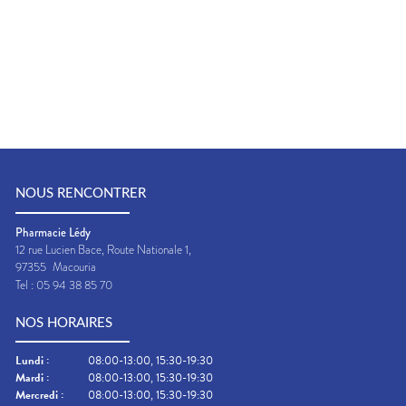
DISPOSITIFS
MÉDICAUX
VOTRE
APPLICATION
DE SANTÉ
NOUS RENCONTRER
Pharmacie Lédy
12 rue Lucien Bace, Route Nationale 1,
97355
Macouria
Tel :
05 94 38 85 70
NOS HORAIRES
Lundi
:
08:00-13:00, 15:30-19:30
Mardi
:
08:00-13:00, 15:30-19:30
Mercredi
:
08:00-13:00, 15:30-19:30