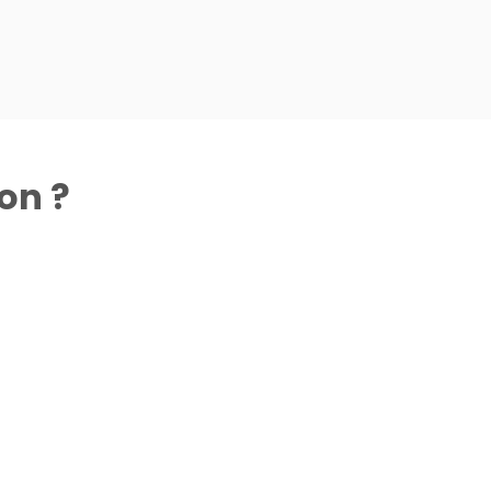
on ?
il sans abris