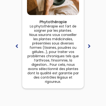
Pha
Phytothérapie
Pour g
La phytothérapie est l'art de
d
soigner par les plantes.
compa
Nous saurons vous conseiller
vo
les plantes médicinales,
médica
présentées sous diverses
des
formes (tisanes, poudres ou
(alim
gélules…), pour traiter vos
antipa
problèmes chroniques tels que
…). 
l’arthrose, l’insomnie, la
ac
digestion... Pour cela, nous
préven
avons sélectionné des plantes
aux par
dont la qualité est garantie par
et dan
des contrôles légaux et
rigoureux.
(r