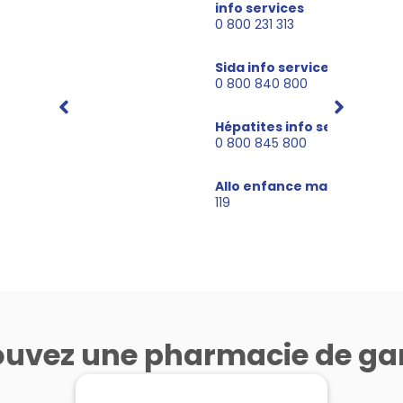
3624
info services
115
0 800 231 313
Police
Alcoo
17
Sida info services
09 69
0 800 840 800
Pompiers
18
Hépatites info service
0 800 845 800
SAMU
15
Allo enfance maltraitée
119
ouvez une pharmacie de ga